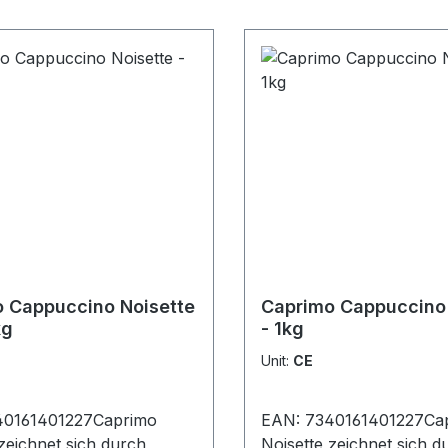
 Cappuccino Noisette
Caprimo Cappuccino 
kg
- 1kg
Unit:
CE
40161401227Caprimo
EAN: 7340161401227Ca
zeichnet sich durch
Noisette zeichnet sich d