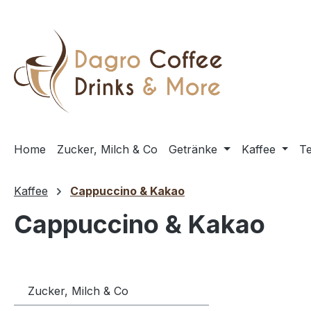
m Hauptinhalt springen
Zur Suche springen
Zur Hauptnavigation springen
Home
Zucker, Milch & Co
Getränke
Kaffee
T
Kaffee
Cappuccino & Kakao
Cappuccino & Kakao
Zucker, Milch & Co