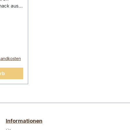
ack aus.
eiten Sie
Cappuccino
 und
t
t: 1.000g
rsandkosten
rb
Informationen