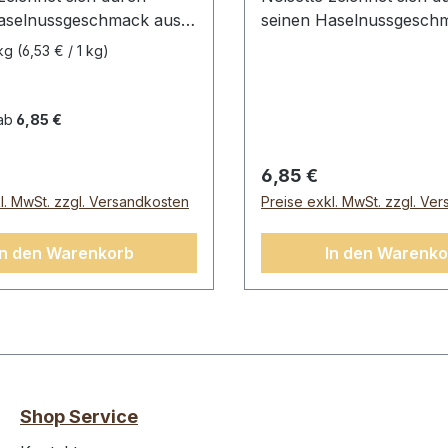
aselnussgeschmack aus.
seinen Haselnussgeschm
mo Noisette bereiten Sie
Mit Caprimo Noisette ber
 kg
(6,53 € / 1 kg)
einen leckeren Cappuccino
schnell einen leckeren 
chem Geschmack und
mit weichem Geschmack
r Schaumschicht
perfekter Schaumschich
ab
6,85 €
mo NoisetteInhalt: 10.000g
zu.Caprimo NoisetteInhal
r Preis:
Regulärer Preis:
€
6,85 €
l. MwSt. zzgl. Versandkosten
Preise exkl. MwSt. zzgl. Ve
In den Warenkorb
In den Warenko
Shop Service