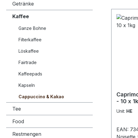
Getränke
Kaffee
Ganze Bohne
Filterkaffee
Löskaffee
Fairtrade
Kaffeepads
Kapseln
Caprimo
Cappuccino & Kakao
- 10 x 1
Tee
Unit:
HE
Food
EAN: 73
Restmengen
Noisette 