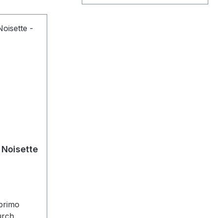
Noisette
primo
urch