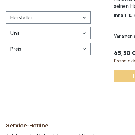
seinen H
Mit Capri
Inhalt:
10
Hersteller
schnell 
mit wei
Unit
perfekte
Varianten 
zu.Capri
Preis
Reguläre
65,30 
Preise exk
Service-Hotline