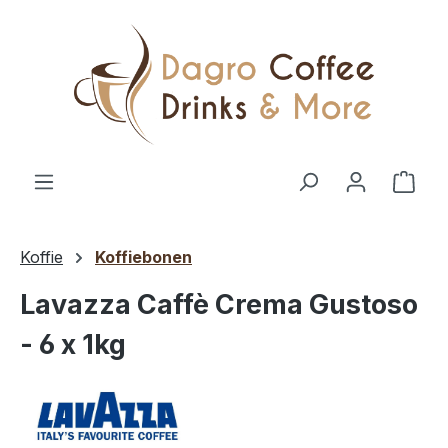
Ga naar de hoofdinhoud
Wink
Koffie
Koffiebonen
Lavazza Caffè Crema Gustoso
- 6 x 1kg