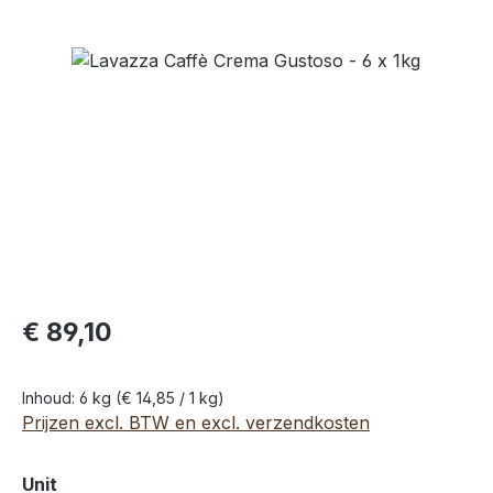
Afbeeldingengalerij overslaan
€ 89,10
Inhoud:
6 kg
(€ 14,85 / 1 kg)
Prijzen excl. BTW en excl. verzendkosten
Selecteer
Unit