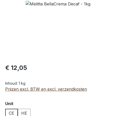
Afbeeldingengalerij overslaan
€ 12,05
Inhoud:
1 kg
Prijzen excl. BTW en excl. verzendkosten
Selecteer
Unit
CE
HE