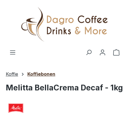
Ga naar de hoofdinhoud
Wink
Koffie
Koffiebonen
Melitta BellaCrema Decaf - 1kg