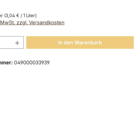
ter
(3,04 € / 1 Liter)
. MwSt. zzgl. Versandkosten
 Anzahl: Gib den gewünschten Wert ein 
In den Warenkorb
mmer:
049000033939