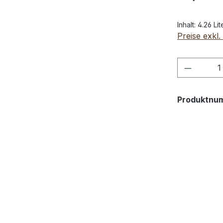
Inhalt:
4.26 Li
Preise exkl
Produkt
Produktnu