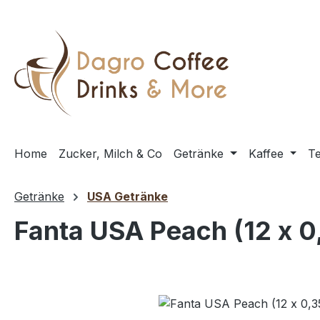
m Hauptinhalt springen
Zur Suche springen
Zur Hauptnavigation springen
Home
Zucker, Milch & Co
Getränke
Kaffee
T
Getränke
USA Getränke
Fanta USA Peach (12 x 0
Bildergalerie überspringen