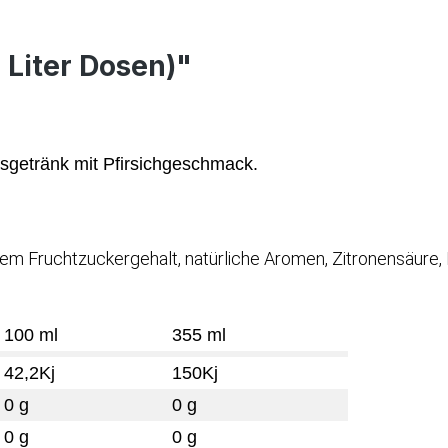
 Liter Dosen)"
gsgetränk mit Pfirsichgeschmack.
hem Fruchtzuckergehalt, natürliche Aromen, Zitronensäure
100 ml
355 ml
42,2Kj
150Kj
0 g
0 g
0 g
0 g