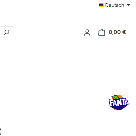
Deutsch
0,00 €
Ware
€