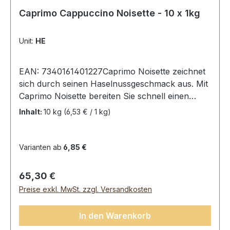
Caprimo Cappuccino Noisette - 10 x 1kg
Unit:
HE
EAN: 7340161401227Caprimo Noisette zeichnet
sich durch seinen Haselnussgeschmack aus. Mit
Caprimo Noisette bereiten Sie schnell einen
leckeren Cappuccino mit weichem Geschmack
Inhalt:
10 kg
(6,53 € / 1 kg)
und perfekter Schaumschicht zu.Caprimo
NoisetteInhalt: 10.000g
Varianten ab
6,85 €
Regulärer Preis:
65,30 €
Preise exkl. MwSt. zzgl. Versandkosten
In den Warenkorb