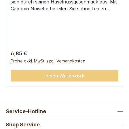
sich durch seinen Haselnussgeschmack aus. Mit
Caprimo Noisette bereiten Sie schnell einen
leckeren Cappuccino mit weichem Geschmack
und perfekter Schaumschicht zu.Caprimo
NoisetteInhalt: 1.000g
Regulärer Preis:
6,85 €
Preise exkl. MwSt. zzgl. Versandkosten
In den Warenkorb
Service-Hotline
Shop Service