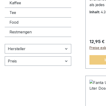
Kaffee
als jedes
Pepper g
Inhalt:
4.2
Tee
an Cream
perfekte
Food
Nehmen S
Restmengen
der Symp
Köstlich
Reguläre
12,95 €
Soda, 12
Preise exk
Hersteller
0,355L).Z
kohlensä
Preis
Maissiru
Fruktose
weniger 
natürlic
Aromen,
(Konservi
Phosphor
355 ml),