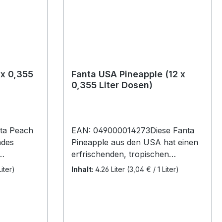
 x 0,355
Fanta USA Pineapple (12 x
0,355 Liter Dosen)
ta Peach
EAN: 049000014273Diese Fanta
ndes
Pineapple aus den USA hat einen
erfrischenden, tropischen
a Peach,
Ananasgeschmack und ist
Liter)
Inhalt:
4.26 Liter
(3,04 € / 1 Liter)
utaten:
koffeinfrei. Genießen Sie diesen
ser,
köstlichen Geschmack, den es in
europäischen Supermärkten nicht
ürliche
gibt.Fanta Pineapple, 12 Dosen (12