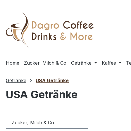
m Hauptinhalt springen
Zur Suche springen
Zur Hauptnavigation springen
Home
Zucker, Milch & Co
Getränke
Kaffee
T
Getränke
USA Getränke
USA Getränke
Zucker, Milch & Co