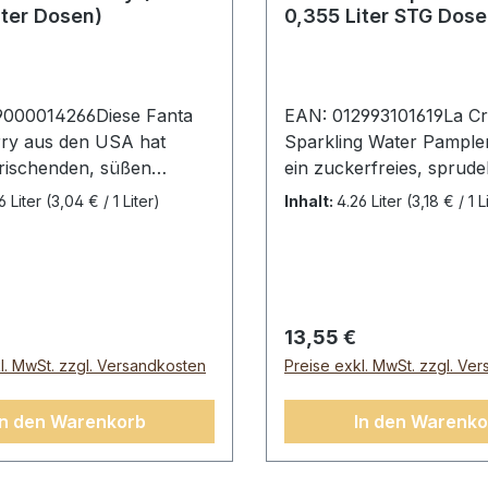
iter Dosen)
0,355 Liter STG Dose
9000014266Diese Fanta
EAN: 012993101619La Cr
ry aus den USA hat
Sparkling Water Pample
frischenden, süßen
ein zuckerfreies, sprude
eschmack und ist
Mineralwasser mit dem k
6 Liter
(3,04 € / 1 Liter)
Inhalt:
4.26 Liter
(3,18 € / 1 L
ei. Genießen Sie diesen
fruchtigen Geschmack 
en Geschmack, den es in
Grapefruit. Es enthält w
chen Supermärkten nicht
Kalorien noch Zucker o
ta Strawberry, 12 Dosen
künstliche Aromen und i
55L).Zutaten:
erfrischende und gesun
r Preis:
Regulärer Preis:
13,55 €
urehaltiges Wasser,
Alternative zu Softdrink
l. MwSt. zzgl. Versandkosten
Preise exkl. MwSt. zzgl. Ve
sirup, natürliche Aromen,
Pamplemousse, 12 Dosen
säure, Natriumbenzoat
0,355L)Zutaten: Wasser 
In den Warenkorb
In den Warenko
utz des Geschmacks),
Kohlensäure, natürliche
129).Durchschnittliche
Grapefruit-
e pro:100
Aroma.Durchschnittlich