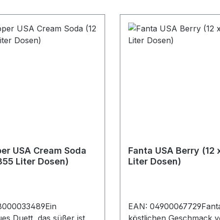
per USA Cream Soda
Fanta USA Berry (12 
355 Liter Dosen)
Liter Dosen)
8000033489Ein
EAN: 04900067729Fanta
es Duett, das süßer ist
köstlichen Geschmack 