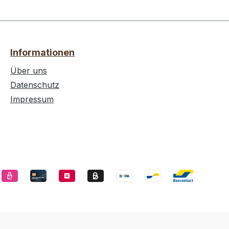
ergie0
s.
ate0
ß0 gSalz0
Informationen
Über uns
Datenschutz
Impressum