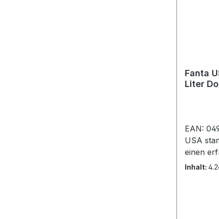
Natriump
e Nährwe
mlEnergi
Fettsäur
gKolenhy
Zucker11
Fanta U
Liter D
EAN: 04
USA sta
einen er
Orangeng
Inhalt:
4.2
koffeinfr
einzigar
Fanta-Ge
europäis