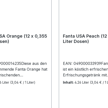
hosphat.Durchschnittlich
rte pro:100
e 42,2KjFett0 gdavon ges.
en0
drate 11,2gdavon
 gEiweiß0 gSalz0,01 g
SA Orange (12 x 0,355
Fanta USA Peach (12
osen)
Liter Dosen)
9000014235Diese aus den
EAN: 049000033939Fan
mmende Fanta Orange hat
ist ein köstlich erfrische
frischenden
Erfrischungsgetränk mit
eschmack und ist
Pfirsichgeschmack.Fant
6 Liter
(3,04 € / 1 Liter)
Inhalt:
4.26 Liter
(3,04 € / 1 
ei. Genießen Sie diesen
12 Dosen (12 x 0,355L).Z
tigen amerikanischen
Kohlensäurehaltiges Was
schmack, der in
Maissirup mit hohem
chen Supermärkten nicht
Fruchtzuckergehalt, nat