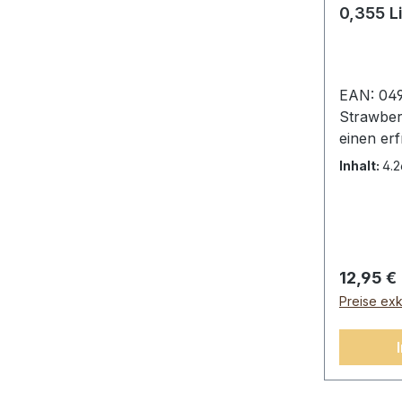
0,355 L
EAN: 04
Strawber
einen er
Erdbeerg
Inhalt:
4.2
koffeinfr
köstlich
europäis
gibt.Fan
(12 x 0,3
Reguläre
12,95 €
Kohlensä
Preise exk
Fruktose
Zitronen
(zum Sch
Rot 40 (E
Nährwert