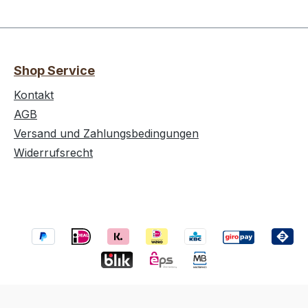
e 45,1KjFett0 gdavon ges.
Nährwerte pro:100 mlEn
en0
Kj/0 kcalFett0 gdavon ge
drate 12,7 gdavon
Fettsäuren0 gKolenhydr
,4 gEiweiß0 gSalz0,01 g
gdavon Zucker0 gEiswei
Shop Service
g
Kontakt
AGB
Versand und Zahlungsbedingungen
Widerrufsrecht