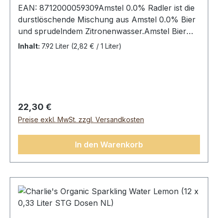
EAN: 8712000059309Amstel 0.0% Radler ist die
durstlöschende Mischung aus Amstel 0.0% Bier
und sprudelndem Zitronenwasser.​Amstel Bier
Radler Citroen, 24 Dosen (24 x 0,33L).Zutaten:
Inhalt:
7.92 Liter
(2,82 € / 1 Liter)
kohlensäurehaltiges Wasser, Gerstenmalz,
Hopfen, Zucker, Fruchtsaft aus Konzentrat 5%
(2,7% Zitronensaft, Orangensaft, Limettensaft,
acerolsap), konzentriert Zitronenextrakt,
natürliches Aroma, Stabilisatoren: Johannisbrot,
Regulärer Preis:
22,30 €
Zitronenextrakt.Durchschnittliche Nährwerte
Preise exkl. MwSt. zzgl. Versandkosten
pro:100 mlEnergie43 KcalFett0 gdavon ges.
Fettsäuren0 gKolenhydrate7,7 gdavon Zucker5,8
In den Warenkorb
gEisweiß0 gSalz<0,01 g