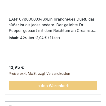
EAN: 078000033489Ein brandneues Duett, das
süßer ist als jedes andere. Der geliebte Dr.
Pepper gepaart mit dem Reichtum an Creamsoda
sorgt für eine perfekte Geschmacksharmonie.
Inhalt:
4.26 Liter
(3,04 € / 1 Liter)
Nehmen Sie einen Schluck von der Symphonie
der Köstlichkeiten.Dr. Pepper & Cream Soda, 12
Dosen (12 x 0,355L).Zutaten:
kohlensäurehaltiges Wasser, Maissirup mit
hohem Fruktosegehalt und 2% oder weniger
Regulärer Preis:
12,95 €
von: Karamellfarbe, natürlichen und künstlichen
Preise exkl. MwSt. zzgl. Versandkosten
Aromen, Natriumbenzoat
(Konservierungsmittel), Phosphorsäure, Koffein
In den Warenkorb
(41 mg / 355 ml),
Natriumphosphat.Durchschnittliche Nährwerte
pro:100 mlEnergie 42,2KjFett0 gdavon ges.
Fettsäuren0 gKolenhydrate 11,2gdavon Zucker11