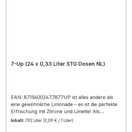
7-Up (24 x 0,33 Liter STG Dosen NL)
EAN: 87156002477877UP ist alles andere als
eine gewöhnliche Limonade – es ist die perfekte
Erfrischung mit Zitrone und Limette! Als
Kultmarke steht 7UP seit mehr als 85 Jahren für
Inhalt:
7.92 Liter
(2,09 € / 1 Liter)
die Original-Limonade. Mit Zucker und Süßstoff.7