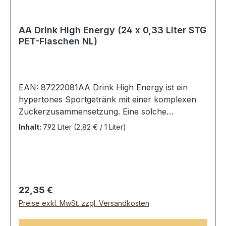
AA Drink High Energy (24 x 0,33 Liter STG
PET-Flaschen NL)
EAN: 87222081AA Drink High Energy ist ein
hypertones Sportgetränk mit einer komplexen
Zuckerzusammensetzung. Eine solche
Zusammensetzung ist von großer Bedeutung für
Inhalt:
7.92 Liter
(2,82 € / 1 Liter)
den Aufbau der Energiespeicher (Glykogen) in
den Muskeln. AA Drink High Energy ist bestens
geeignet lang vor dem Sport und für die
Anwendung direkt nach dem Sport. Mit Blick auf
die langfristige Belastung ist es wichtig, die
Regulärer Preis:
22,35 €
Glykogen (Energie) Speicher in den Muskeln
Preise exkl. MwSt. zzgl. Versandkosten
maximal aufzufüllen. Auch nach längerer
Belastung sollte der Energieverlust in den