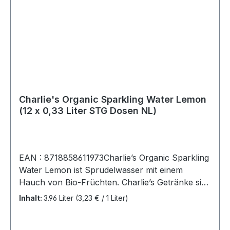
Charlie's Organic Sparkling Water Lemon
(12 x 0,33 Liter STG Dosen NL)
EAN : 8718858611973Charlie’s Organic Sparkling
Water Lemon ist Sprudelwasser mit einem
Hauch von Bio-Früchten. Charlie’s Getränke sind
100 % vegan, enthalten keinen Zuckerzusatz,
Inhalt:
3.96 Liter
(3,23 € / 1 Liter)
keine Süßstoffe, keine Aromen, keine
Farbstoffe, keine Konservierungsstoffe und