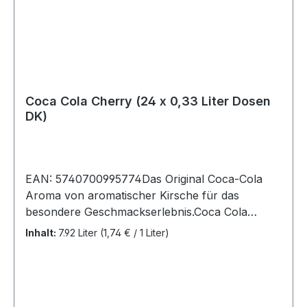
Säureregulator (E338), natürliche Aromen
(einschließlich Koffein)Durchschnittliche
Nährwerte pro:100 mlEnergie 180Kj/42kcalFett0
gdavon ges. Fettsäuren0 gKolenhydrate 10,6
gdavon Zucker10,6 gEiweiß0 gSalz0 g
Coca Cola Cherry (24 x 0,33 Liter Dosen
DK)
EAN: 5740700995774Das Original Coca-Cola
Aroma von aromatischer Kirsche für das
besondere Geschmackserlebnis.Coca Cola
Cherry, 24 Dosen (24 x 0,33L).Zutaten: Wasser,
Inhalt:
7.92 Liter
(1,74 € / 1 Liter)
Zucker, Kohlensäure, Farbstoff (Zuckerkulör
E150d), Säureregulator (E338), natürliche
Aromen (u.a. Koffein)Durchschnittliche
Nährwerte pro:100 mlEnergie194 Kj/46 kcalFett0