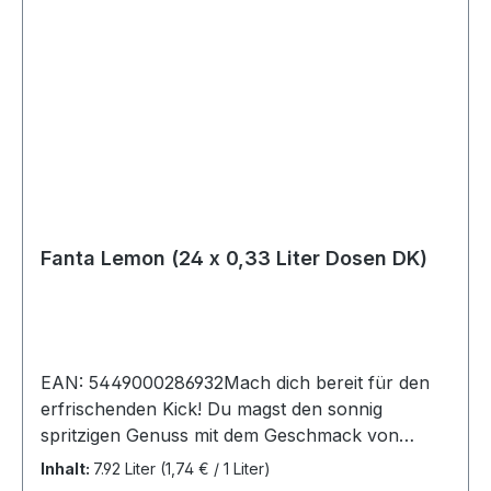
Fanta Lemon (24 x 0,33 Liter Dosen DK)
EAN: 5449000286932Mach dich bereit für den
erfrischenden Kick! Du magst den sonnig
spritzigen Genuss mit dem Geschmack von
Lemon? Dann bist du eindeutig reif für den
Inhalt:
7.92 Liter
(1,74 € / 1 Liter)
prickelnden Durstlöscher, der dich durch und