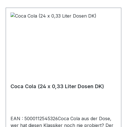
Anthocyane, Aromen.Durchschnittliche
Nährwerte pro:100 mlEnergie167KJ/40kcalFett0
gdavon ges. Fettsäuren0
gKolenhydrate12 gdavon Zucker11 gEiweiß0
gSalz<0,01 g
Coca Cola (24 x 0,33 Liter Dosen DK)
EAN : 5000112545326Coca Cola aus der Dose,
wer hat diesen Klassiker noch nie probiert? Der