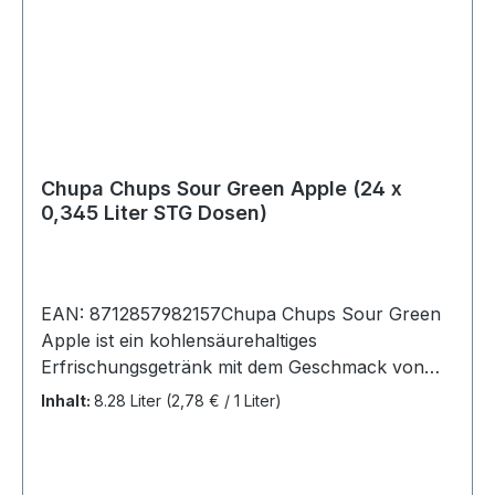
Chupa Chups Sour Green Apple (24 x
0,345 Liter STG Dosen)
EAN: 8712857982157Chupa Chups Sour Green
Apple ist ein kohlensäurehaltiges
Erfrischungsgetränk mit dem Geschmack von
den grünen Apfel Lutscher. Es ist wunderbar
Inhalt:
8.28 Liter
(2,78 € / 1 Liter)
erfrischend und fruchtig säuerlich, wie wir es
vom Lutscher gewohnt sind. Chupa Chups
kommen sowohl bei Kindern als auch bei