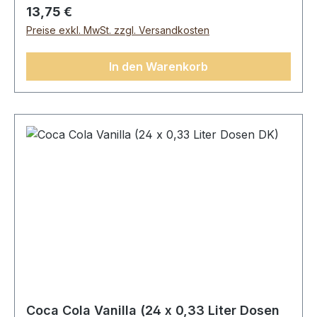
gdavon ges. Fettsäuren0 gKolenhydrate11,4
Regulärer Preis:
13,75 €
gdavon Zucker11,4 gEisweiß0 gSalz0 g
Preise exkl. MwSt. zzgl. Versandkosten
In den Warenkorb
Coca Cola Vanilla (24 x 0,33 Liter Dosen