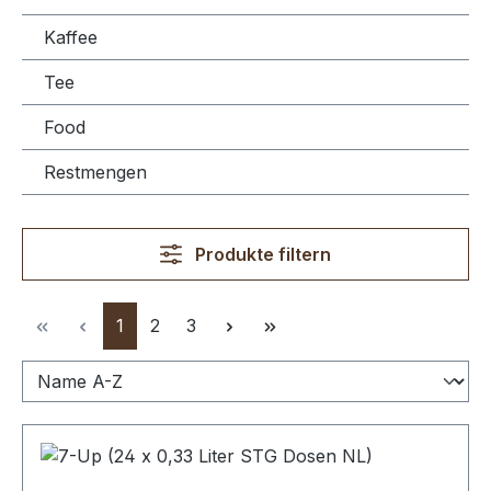
Kaffee
Tee
Food
Restmengen
Produkte filtern
Seite
Seite
Seite
1
2
3