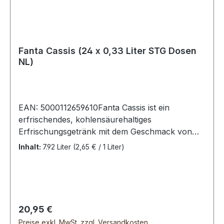
Fanta Cassis (24 x 0,33 Liter STG Dosen
NL)
EAN: 5000112659610Fanta Cassis ist ein
erfrischendes, kohlensäurehaltiges
Erfrischungsgetränk mit dem Geschmack von
schwarzem Johannisbeersaft.Fanta Cassis, 24
Inhalt:
7.92 Liter
(2,65 € / 1 Liter)
Dosen (24 x 0,33L).Zutaten: Sprudelwasser;
Zucker; schwarzer Johannisbeersaft aus
Saftkonzentrat (5%); Lebensmittelsäure:
Zitronensäure; Farbmittel: Anthocyane;
natürliche Aromen von schwarzen
Regulärer Preis:
20,95 €
Johannisbeeren; Konservierungsmittel:
Preise exkl. MwSt. zzgl. Versandkosten