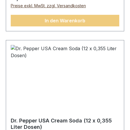
Ammoniaksulfit-Karamell, Lebensmittelsäuren:
Preise exkl. MwSt. zzgl. Versandkosten
Phosphorsäure, Zitronensäure, Aromen, Aroma:
Koffein, Süßungsmittel: Sucralose, Acesulfam
In den Warenkorb
K.Durchschnittliche Nährwerte pro:100
mlEnergie 74 Kj/17 kcalFett0 gdavon ges.
Fettsäuren0 gKolenhydrate 4,3 gdavon
Zucker4,2 gEiweiß0 gSalz0,02 g
Dr. Pepper USA Cream Soda (12 x 0,355
Liter Dosen)