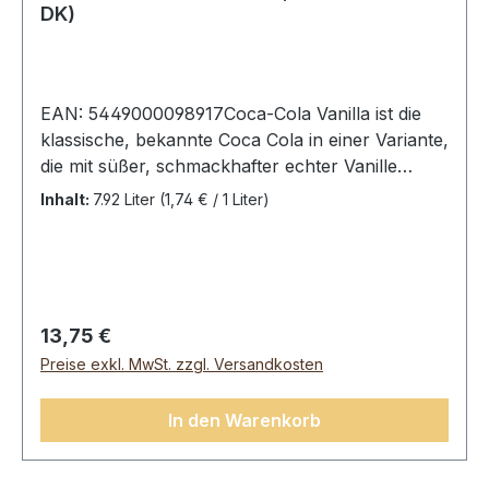
DK)
EAN: 5449000098917Coca-Cola Vanilla ist die
klassische, bekannte Coca Cola in einer Variante,
die mit süßer, schmackhafter echter Vanille
versetzt wurde. Coca Cola Vanilla ist extra süß
Inhalt:
7.92 Liter
(1,74 € / 1 Liter)
und eignet sich sehr gut für Drinks und
Cocktails. Es ist eine Cola, die die meisten Kinder
lieben.Coca Cola Vanilla, 24 Dosen (24 x
0,33L).Zutaten: Wasser, Zucker, Kohlendioxid,
Farbstoff (E150d), Aromen, Säuerungsmittel
Regulärer Preis:
13,75 €
(E338), Aroma Koffein.Durchschnittliche
Preise exkl. MwSt. zzgl. Versandkosten
Nährwerte pro:100 mlEnergie 190Kj/45kcalFett0
gdavon ges. Fettsäuren0
In den Warenkorb
gKolenhydrate 11,1 gdavon Zucker11,1 gEiweiß0
gSalz0,03 g