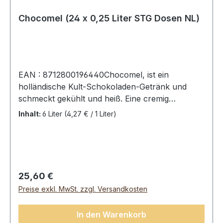
Lemon , 12 Dosen (12 x 0,33L).Zutaten:
kohlensäurehaltiges Wasser, 3% Bio-Zitronensaft
Chocomel (24 x 0,25 Liter STG Dosen NL)
nicht aus KonzentratDurchschnittliche
Nährwerte pro:100 mlEnergie 4Kj/1kcalFett0
gdavon ges. Fettsäuren0
gKolenhydrate 0,1 gdavon Zucker0,1 gEiweiß0
EAN : 8712800196440Chocomel, ist ein
gSalz0,g
holländische Kult-Schokoladen-Getränk und
schmeckt gekühlt und heiß. Eine cremig
vollmundige Schokomilch.Chocomel, 24 Dosen
Inhalt:
6 Liter
(4,27 € / 1 Liter)
(24 x 0,25L).Zutaten: teilentrahmte MILCH,
Zucker, Kakao (1,7%), Stabilisator:
Johannisbrotkernmehl und
Carrageen.Durchschnittliche Nährwerte pro:100
mlEnergie353 KjFett2,7 gdavon ges.
Regulärer Preis:
25,60 €
Fettsäuren1,8 gKolenhydrate11,6 gdavon
Preise exkl. MwSt. zzgl. Versandkosten
Zucker11,4 gEisweiß3,3 gSalz0,13 g
In den Warenkorb