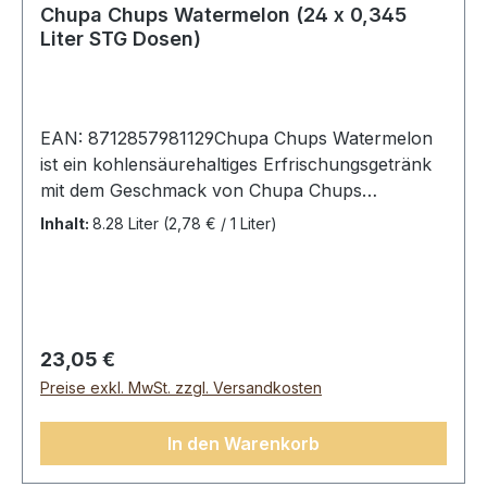
Chupa Chups Watermelon (24 x 0,345
Liter STG Dosen)
EAN: 8712857981129Chupa Chups Watermelon
ist ein kohlensäurehaltiges Erfrischungsgetränk
mit dem Geschmack von Chupa Chups
Watermelon -Lutscher. Er ist herrlich erfrischend
Inhalt:
8.28 Liter
(2,78 € / 1 Liter)
und fruchtig süß, wie wir es vom Lutscher
gewohnt sind. Chupa Chups Watermelon eignet
sich sowohl für Kinder als auch für
ErwachseneChupa Chups Watermelon, 24
Dosen (24 x 0,345L)Zutaten:
Regulärer Preis:
23,05 €
Kohlensäurehaltiges Wasser, Maissirup mit
Preise exkl. MwSt. zzgl. Versandkosten
hohem Fructosegehalt, Zucker, kristalline
Fructose, Wassermelonensaft aus Konzentrat
In den Warenkorb
(1%), Säureregulatoren: Citronensäure,
Natriumcitrate, Äpfelsäure, Farbstoff: