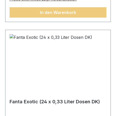
Kaliumsorbat.Durchschnittliche Nährwerte
pro:100 mlEnergie 191Kj/45kcalFett0 gdavon ges.
In den Warenkorb
Fettsäuren0 gKolenhydrate10,9 gdavon
Zucker10,9 gEisweiß0 gSalz0 g
Fanta Exotic (24 x 0,33 Liter Dosen DK)