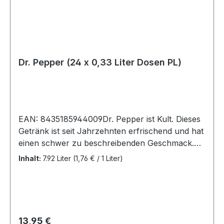
Dr. Pepper (24 x 0,33 Liter Dosen PL)
EAN: 8435185944009Dr. Pepper ist Kult. Dieses
Getränk ist seit Jahrzehnten erfrischend und hat
einen schwer zu beschreibenden Geschmack.
Erkennbar an Tausenden anderen
Inhalt:
7.92 Liter
(1,76 € / 1 Liter)
Erfrischungsgetränken. Es ist eine authentische
Mischung aus 23 Geschmacksrichtungen. Eine
Rezeptur, das unnachahmlich und einzigartig
ist.Dr. Pepper, 24 Dosen (24 x 0,33 L).Zutaten:
Kohlensäurehaltiges Wasser, Zucker, Farbstoff:
Regulärer Preis:
13,95 €