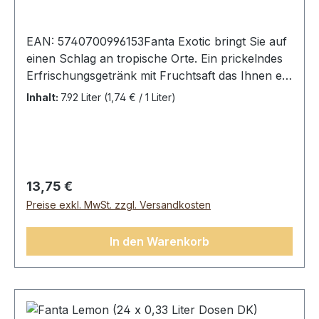
EAN: 5740700996153Fanta Exotic bringt Sie auf
einen Schlag an tropische Orte. Ein prickelndes
Erfrischungsgetränk mit Fruchtsaft das Ihnen ein
exotisches Urlaubsgefühl verleiht. Wunderbar
Inhalt:
7.92 Liter
(1,74 € / 1 Liter)
erfrischend! Fanta Exotic, 24 Dosen (24 x
0,33L). Zutaten: Wasser, Zucker, Saft aus
Konzentrat 3% (Orange 2,6%, Passionsfrucht
0,2%, Pfirsich 0,2%), Kohlendioxid,
Zitrusextrakt, Säureregulator (E330), Obst- und
Regulärer Preis:
13,75 €
Gemüseextrakt (Sonnenblume, Karotte, Aronia ,
Preise exkl. MwSt. zzgl. Versandkosten
Holunder, Zitrone, Distel), natürliche Aromen,
Stabilisator (E445, E414) Durchschnittliche
In den Warenkorb
Nährwerte pro:100 mlEnergie 227 KJ/53
kcalFett0 gdavon ges. Fettsäuren0
gKolenhydrate 13,2 gdavon Zucker13,2 gEiweiß0
gSalz0 g