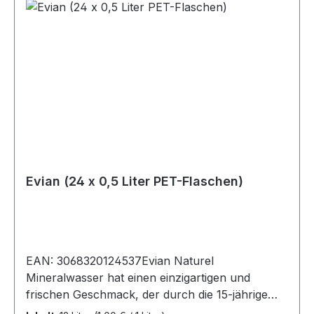
gEiweiß0 gSalz0,01 g
Evian (24 x 0,5 Liter PET-Flaschen)
EAN: 3068320124537Evian Naturel
Mineralwasser hat einen einzigartigen und
frischen Geschmack, der durch die 15-jährige
Reise des Wassers durch die französischen