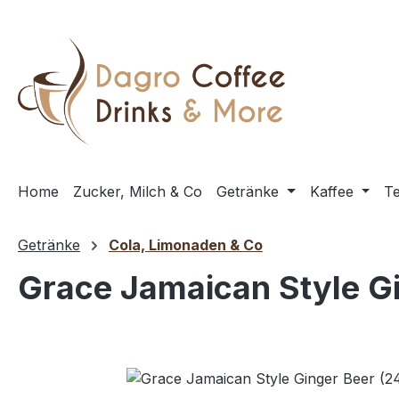
m Hauptinhalt springen
Zur Suche springen
Zur Hauptnavigation springen
Home
Zucker, Milch & Co
Getränke
Kaffee
T
Getränke
Cola, Limonaden & Co
Grace Jamaican Style Gi
Bildergalerie überspringen