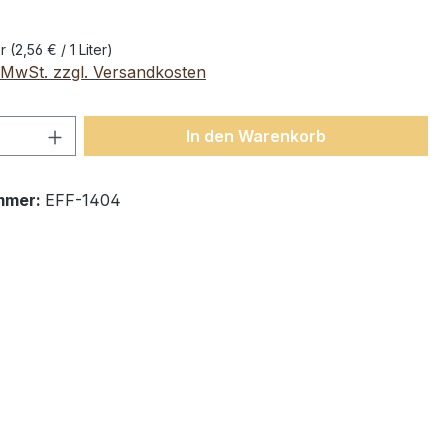
er
(2,56 € / 1 Liter)
. MwSt. zzgl. Versandkosten
 Anzahl: Gib den gewünschten Wert ein 
In den Warenkorb
mmer:
EFF-1404