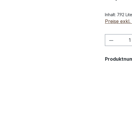
Inhalt:
7.92 Lit
Preise exkl
Produkt
Produktnu