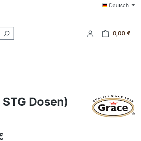
Deutsch
0,00 €
Ware
r STG Dosen)
€