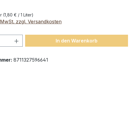
er
(1,80 € / 1 Liter)
. MwSt. zzgl. Versandkosten
 Anzahl: Gib den gewünschten Wert ein 
In den Warenkorb
mmer:
8711327596641