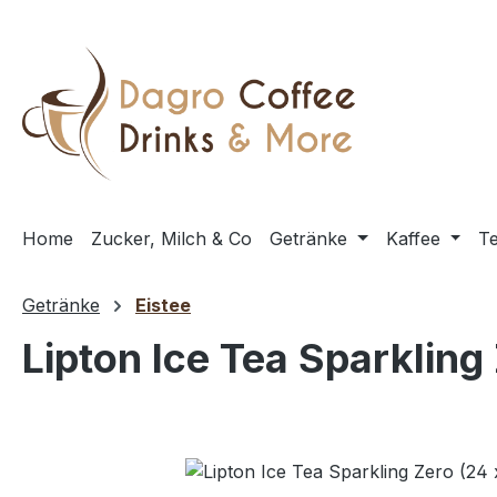
m Hauptinhalt springen
Zur Suche springen
Zur Hauptnavigation springen
Home
Zucker, Milch & Co
Getränke
Kaffee
T
Getränke
Eistee
Lipton Ice Tea Sparkling
Bildergalerie überspringen