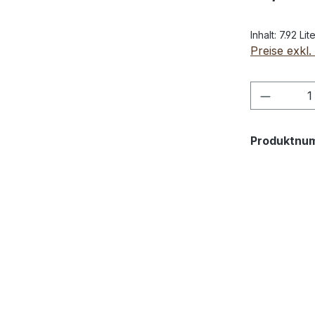
Inhalt:
7.92 Lit
Preise exkl
Produkt
Produktnu