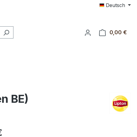
Deutsch
0,00 €
Ware
en BE)
€