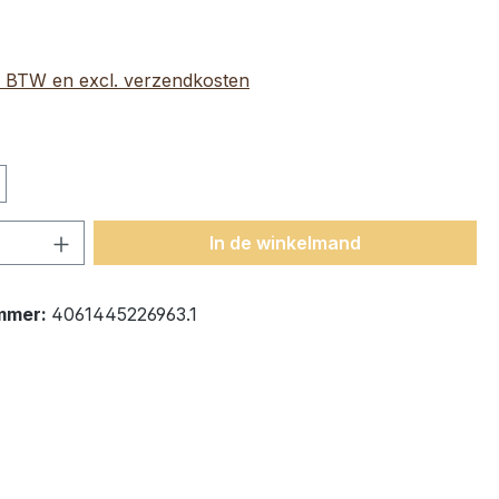
l. BTW en excl. verzendkosten
hoeveelheid: Voer de gewenste hoeveelh
In de winkelmand
mmer:
4061445226963.1