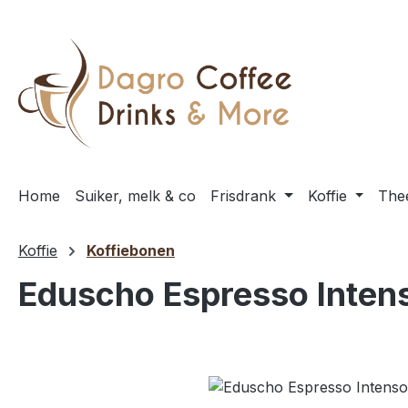
 naar de hoofdinhoud
Ga naar de zoekopdracht
Ga naar de hoofdnavigatie
Home
Suiker, melk & co
Frisdrank
Koffie
The
Koffie
Koffiebonen
Eduscho Espresso Intens
Afbeeldingengalerij overslaan