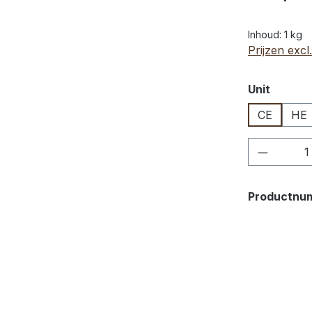
Inhoud:
1 kg
Prijzen exc
Selecteer
Unit
CE
HE
Product
Productnu