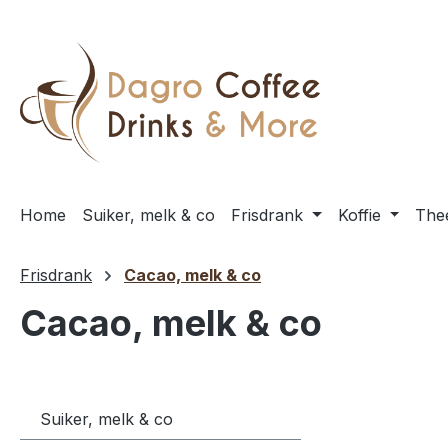
 naar de hoofdinhoud
Ga naar de zoekopdracht
Ga naar de hoofdnavigatie
Home
Suiker, melk & co
Frisdrank
Koffie
The
Frisdrank
Cacao, melk & co
Cacao, melk & co
Suiker, melk & co