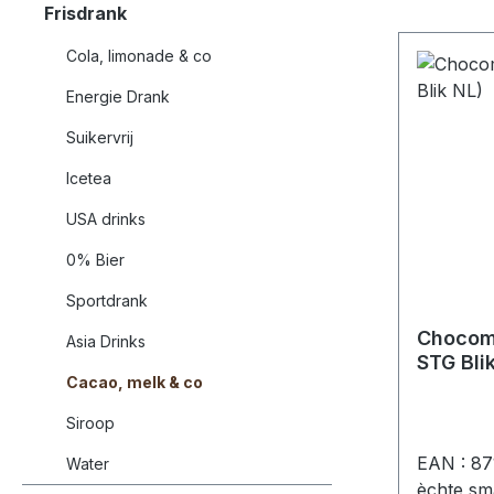
Frisdrank
Cola, limonade & co
Energie Drank
Suikervrij
Icetea
USA drinks
0% Bier
Sportdrank
Chocome
Asia Drinks
STG Bli
Cacao, melk & co
Siroop
EAN : 8
Water
èchte sm