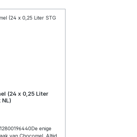
l (24 x 0,25 Liter
k NL)
712800196440De enige
aak van Chocomel. Altijd