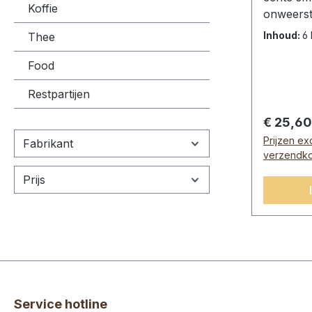
Koffie
onweerst
blik.Choc
Inhoud:
6 
Thee
0,25L).In
afgeroom
Food
(1,7%), st
Restpartijen
johannes
carragee
Normale 
€ 25,60
voedings
Prijzen ex
Fabrikant
mlEnergi
verzendko
verzadig
Prijs
gWaarvan
g Zout0,
Service hotline