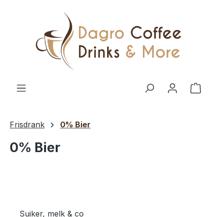
Ga naar de hoofdinhoud
Wink
Frisdrank
0% Bier
0% Bier
Suiker, melk & co