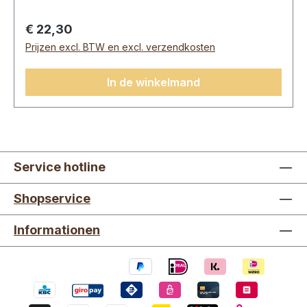
acerolsap), geconcentreerd citroenextract,
natuurlijke smaak, stabilisatoren: johannesbrood,
Normale prijs:
€ 22,30
citroenextract.Gemiddelde voedingswaarden
Prijzen excl. BTW en excl. verzendkosten
per:100 mlEnergie43 Kcal Vet0 gWaarvan
verzadigd0 g Koolhydraten7,7 gWaarvan
In de winkelmand
suikers5,8 gEiwitten 0 g Zout<0,01 g
Service hotline
Shopservice
Informationen