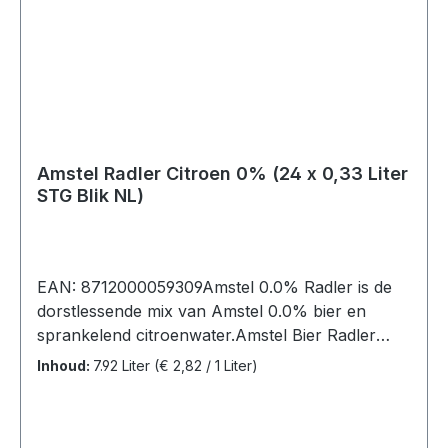
Amstel Radler Citroen 0% (24 x 0,33 Liter
STG Blik NL)
EAN: 8712000059309Amstel 0.0% Radler is de
dorstlessende mix van Amstel 0.0% bier en
sprankelend citroenwater.Amstel Bier Radler
citroen, 24 blikken (24 x 0,33L).Ingrediënten:
Inhoud:
7.92 Liter
(€ 2,82 / 1 Liter)
koolzuurhoudend water, gerstemout, hop,
suiker, vruchtensap uit concentraat 5% (2,7%
citroensap, sinaasappelsap, limoensap,