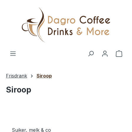
Ga naar de hoofdinhoud
Wink
Frisdrank
Siroop
Siroop
Suiker, melk & co