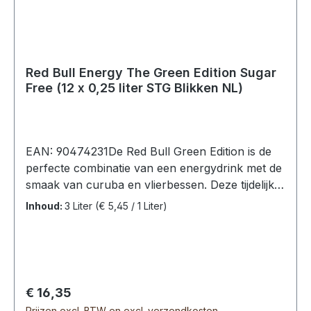
Red Bull Energy The Green Edition Sugar
Free (12 x 0,25 liter STG Blikken NL)
EAN: 90474231De Red Bull Green Edition is de
perfecte combinatie van een energydrink met de
smaak van curuba en vlierbessen. Deze tijdelijk
leverbare editie is suikervrij en bevat slechts 3
Inhoud:
3 Liter
(€ 5,45 / 1 Liter)
calorieën.Red Bull Energy The Green Edition
Sugarfree, 12 Blikken (12 x 0,25L).Ingrediënten:
koolzuurhoudend water, voedingszuur
(citroenzuur), taurine (0,4%), zuurteregelaars
(natriumcarbonaten), cafeïne (0,03%),
Normale prijs:
€ 16,35
zoetstoffen (sucralose, acesulfaam-K), vitaminen
Prijzen excl. BTW en excl. verzendkosten