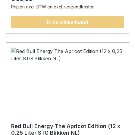
vitaminen, aroma’s, kleurstof
Prijzen excl. BTW en excl. verzendkosten
(karamel).Gemiddelde voedingswaarden per:100
mlEnergie194 Kj Vet0 gWaarvan verzadigd0
In de winkelmand
g Koolhydraten11 gWaarvan suikers11 gEiwitten 0
g Zout0,1 g
Red Bull Energy The Apricot Edition (12 x
0,25 Liter STG Blikken NL)