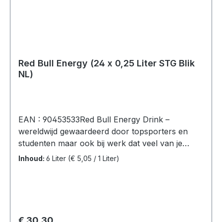
voedingswaarden per:100 mlEnergie10 KJ/2
kcalVet0 gWaarvan verzadigd0
gKoolhydraten0,8 gWaarvan suikers0 gEiwitten0
gZout0,16 g
Red Bull Energy (24 x 0,25 Liter STG Blik
NL)
EAN : 90453533Red Bull Energy Drink –
wereldwijd gewaardeerd door topsporters en
studenten maar ook bij werk dat veel van je
vraagt en tijdens lange autoritten.Red Bull
Inhoud:
6 Liter
(€ 5,05 / 1 Liter)
Energy, 24 blikken (24 x 0,25L).Ingrediënten:
Koolzuurhoudend water, sacharose, glucose,
voedingszuur (citroenzuur), taurine (0,4%),
zuurteregelaar (natriumcarbonaten,
magnesiumcarbonaat), cafeïne (0,03%),
Normale prijs:
€ 30,30