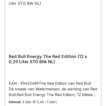
borstvoeding geven (32 mg/100 ml).Gemiddelde
voedingswaarden per:100 mlEnergie11 Kj/2
kcal Vet0 gWaarvan verzadigd0 g Koolhydraten0
gWaarvan suikers0 gEiwitten 0 g Zout0,1
g Niacine6,4 mgPantotheenzuur2 mgVitamine
B60,2 mgVitamine B120,4 µg
Red Bull Energy The Red Edition (12 x
0,25 Liter STG Blik NL)
EAN : 90453489The Red Edition van Red Bull.
De smaak van Watermeloen, de werking van Red
Bull.Red Bull Energy The Red Edition, 12 blikken
(12 x 0,25L).ingrediënten: Koolzuurhoudend
Inhoud:
3 Liter
(€ 5,45 / 1 Liter)
water, sacharose, glucose, voedingszuur