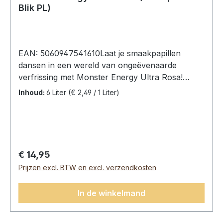
Blik PL)
EAN: 5060947541610Laat je smaakpapillen
dansen in een wereld van ongeëvenaarde
verfrissing met Monster Energy Ultra Rosa!
Ervaar de perfecte balans tussen de klassieke
Inhoud:
6 Liter
(€ 2,49 / 1 Liter)
Monster Energy-kick en de heerlijke smaken van
sappige aardbeien, frisse frambozen en
exotische roze grapefruit. Ultra Rosa is de
ultieme dorstlesser voor degenen die geen
compromissen willen sluiten tussen smaak en
Normale prijs:
€ 14,95
energie.Monster Energy Ultra Rosa, 12 blikken
Prijzen excl. BTW en excl. verzendkosten
(12 x 0,5L).Ingrediënten: Koolzuurhoudend
water, zuur (citroenzuur), smaakversterker
In de winkelmand
(erythritol), taurine (0,4%), zuurteregelaar
(natriumcitraten), aroma’s, panax
ginsengwortelextract (0,08%),