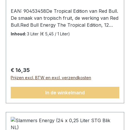
EAN: 90453458De Tropical Edition van Red Bull.
De smaak van tropisch fruit, de werking van Red
Bull.Red Bull Energy The Tropical Edition, 12
blikken (12 x 0,25L).ingrediënten:
Inhoud:
3 Liter
(€ 5,45 / 1 Liter)
koolzuurhoudend water, sacharose, glucose,
voedingszuur (citroenzuur), taurine (0,4%),
zuurteregelaar (natriumcitraten), cafeïne
(0,03%), vitaminen (niacine, pantotheenzuur,
riboflavine, vitamine b6, vitamine b12) aroma’s,
Normale prijs:
€ 16,35
kleurstoffen (karamel, beta apo-8′-carotenal
Prijzen excl. BTW en excl. verzendkosten
(c30), stabilisatoren (glycerolesters van
houthars,
In de winkelmand
sucroseacetaatisobutyraat).Gemiddelde
voedingswaarden per:100 mlEnergie198 Kj 46
kcalVet0 gWaarvan verzadigd0 g Koolhydraten11
gWaarvan suikers11 gEiwitten 0 g Zout0,1 g