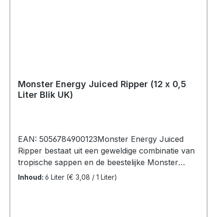
Monster Energy Juiced Ripper (12 x 0,5
Liter Blik UK)
EAN: 5056784900123Monster Energy Juiced
Ripper bestaat uit een geweldige combinatie van
tropische sappen en de beestelijke Monster
Energy Mix. Met zijn frisse smaak is het de
Inhoud:
6 Liter
(€ 3,08 / 1 Liter)
perfecte energie drank voor op een warme
zomerdag.Smaakprofiel: Tropical JuicesMonster
Energy Juiced Ripper, 12 Blikken (12 x