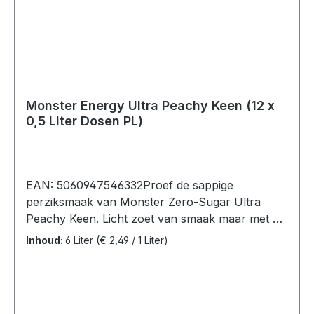
zoetstof (sucralose), natriumchloride,
glucuronolacton, guarana extract (0,002%),
inositol.Gemiddelde voedingswaarden per:100
mlEnergie186 Kj Vet0 gWaarvan verzadigd0
g Koolhydraten11 gWaarvan suikers10 gEiwitten 0
g Zout0,02 g
Monster Energy Ultra Peachy Keen (12 x
0,5 Liter Dosen PL)
EAN: 5060947546332Proef de sappige
perziksmaak van Monster Zero-Sugar Ultra
Peachy Keen. Licht zoet van smaak maar met de
bekende Monster Energy Blend voor een
Inhoud:
6 Liter
(€ 2,49 / 1 Liter)
krachtige dosis energie.Monster Energy Ultra
Peachy Keen, 12 blikken (12 x 0,5L).Ingrediënten:
Water, kooldioxide, citroenzuur, taurine (0,4%),
zuurteregelaar: natriumcitraten; maltodextrin,