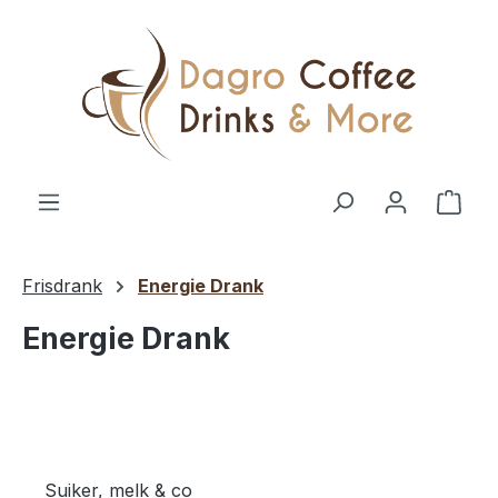
Ga naar de hoofdinhoud
Wink
Frisdrank
Energie Drank
Energie Drank
Suiker, melk & co