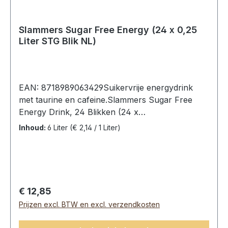
Slammers Sugar Free Energy (24 x 0,25
Liter STG Blik NL)
EAN: 8718989063429Suikervrije energydrink
met taurine en cafeine.Slammers Sugar Free
Energy Drink, 24 Blikken (24 x
0,25L).Ingredienten: Koolzuurhoudend water,
Inhoud:
6 Liter
(€ 2,14 / 1 Liter)
voedingszuur: citroenzuur, zuurteregelaar: E331,
aroma, 0,04% glucuronolactone, 0,032%
cafeïne, zoetstof: E950 /E951* /E952, 0,03%
taurine, inositol, verdikkingsmiddel:
xanthaangom, vitamines B2, B3, B5, B6, B12,
Normale prijs:
€ 12,85
kleurstof: E150D.Gemiddelde voedingswaarden
Prijzen excl. BTW en excl. verzendkosten
per:100 mlEnergie8 Kj Vet0 gWaarvan
verzadigd0 g Koolhydraten0 gWaarvan suikers0