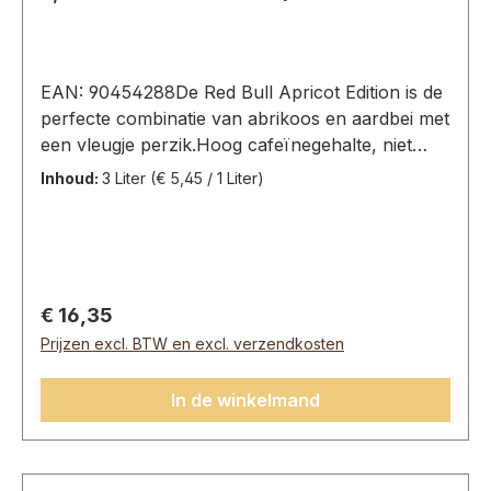
EAN: 90454288De Red Bull Apricot Edition is de
perfecte combinatie van abrikoos en aardbei met
een vleugje perzik.Hoog cafeïnegehalte, niet
aanbevolen voor kinderen, zwangere vrouwen
Inhoud:
3 Liter
(€ 5,45 / 1 Liter)
en vrouwen die borstvoeding geven (32 mg/100
ml).Red Bull Energy The Apricot Edition, 12
blikken (12 x 0,25L).Ingrediënten: water, sucrose,
glucose, citroenzuur, koolzuur, taurine (0,4%),
zuurteregelaar (natriumcitraat), cafeïne,
Normale prijs:
€ 16,35
vitamines (niacine, pantotheenzuur, B6, B12),
Prijzen excl. BTW en excl. verzendkosten
aroma’s, kleurstoffen.Gemiddelde
voedingswaarden per:100 mlEnergie191
In de winkelmand
Kj/45kcal Vet0 gWaarvan verzadigd0
g Koolhydraten11 gWaarvan suikers11 gEiwitten 0
g Zout0,1 g Niacine8 mgPantotheenzuur2
mgVitamine B62 mgVitamine B122 µg