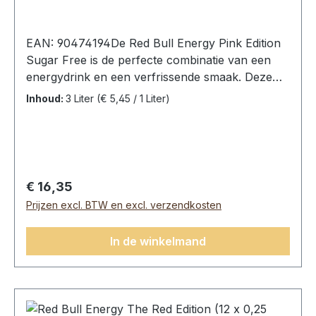
EAN: 90474194De Red Bull Energy Pink Edition
Sugar Free is de perfecte combinatie van een
energydrink en een verfrissende smaak. Deze
limited edition van Red Bull komt in een fruitige
Inhoud:
3 Liter
(€ 5,45 / 1 Liter)
smaak van sappige bosvruchten die je zintuigen
prikkelt.Red Bull Energy The Pink Edition Sugar
Free, 12 Blikken (12 x 0,25L).Ingrediënten:
koolzuurhoudend water, voedingszuur
(citroenzuur), taurine (0,4%), zuurteregelaar
Normale prijs:
€ 16,35
(natriumcitraten), zoetstoffen (sucralose,
Prijzen excl. BTW en excl. verzendkosten
acesulfaam-K), cafeïne (0,03%), vitaminen
(niacine, pantotheenzuur, riboflavine, vitamine
In de winkelmand
B6, vitamine B12), aroma’s, verdikkingsmiddel
(xanthaangom), kleurstof (anthocyanen).Red
bull bevat een hoog cafeïnegehalte, vandaar dat
het niet aanbevolen wordt aan kinderen,
zwangere vrouwen en vrouwen die