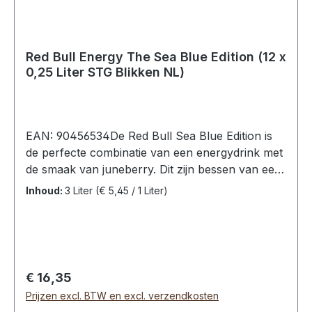
Red Bull Energy The Sea Blue Edition (12 x
0,25 Liter STG Blikken NL)
EAN: 90456534De Red Bull Sea Blue Edition is
de perfecte combinatie van een energydrink met
de smaak van juneberry. Dit zijn bessen van een
krentenboom.Red Bull Energy The Sea Blue
Inhoud:
3 Liter
(€ 5,45 / 1 Liter)
Edition, 12 blikken (12 x 0,25L).Ingrediënten:
Koolzuurhoudend water, sacharose, glucose,
voedingszuur (citroenzuur), taurine (0,4%),
zuurteregelaar (natriumcitraten), cafeïne
(0,03%), vitaminen (niacine, pantotheenzuur,
Normale prijs:
€ 16,35
vitamine B6, vitamine B12), aroma’s, kleurstoffen
Prijzen excl. BTW en excl. verzendkosten
(anthocyanen, briljantblauw FCF).Red bull bevat