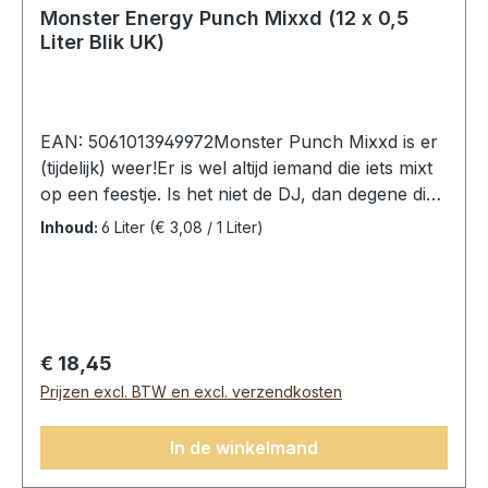
Monster Energy Punch Mixxd (12 x 0,5
Liter Blik UK)
EAN: 5061013949972Monster Punch Mixxd is er
(tijdelijk) weer!Er is wel altijd iemand die iets mixt
op een feestje. Is het niet de DJ, dan degene die
de drankjes klaarmaakt om het feest op gang te
Inhoud:
6 Liter
(€ 3,08 / 1 Liter)
brengen! Monster Mixxd is met zijn combinatie
van tropische smaken en de beestelijke Monster
Energy Mix, de perfecte manier om het feestje
nooit te laten eindigen!Smaakprofiel: Tropical
PunchMonster Energy Punch Mixxd, 12 Blikken
Normale prijs:
€ 18,45
(12 x 0,5L).Ingrediënten: koolzuurhoudend
Prijzen excl. BTW en excl. verzendkosten
water, sacharose, vruchtensappen uit
concentraat (5,3%) (appel, kers, mango,
In de winkelmand
cranberry, banaan), glucosestroop, taurine
(0,4%), voedingszuur (citroenzuur),