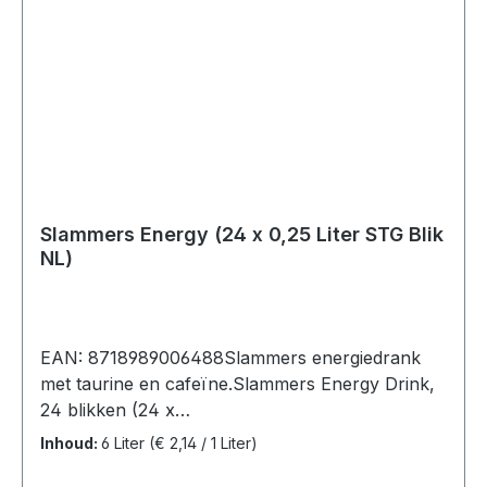
Slammers Energy (24 x 0,25 Liter STG Blik
NL)
EAN: 8718989006488Slammers energiedrank
met taurine en cafeïne.Slammers Energy Drink,
24 blikken (24 x
0,25L).Ingredienten: koolzuurhoudend water,
Inhoud:
6 Liter
(€ 2,14 / 1 Liter)
suiker, voedingszuur: citroenzuur,