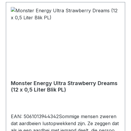
conserveermiddelen (sorbinezuur, benzoëzuur),
zoetstoffen (sucralose, acesulfaam K), cafeïne
(0,03%), L-carnitine L-tartraat (0,015%),
vitaminen (B3, B5, B6, B12), concentraat van
paarse zoete aardappel, inositol.Gemiddelde
voedingswaarden per:100 mlEnergie12 Kj/3
kcalVet0 gWaarvan verzadigd0
g Koolhydraten1,4 gWaarvan suikers0
gEiwitten 0 g Zout0,2 g
Monster Energy Ultra Strawberry Dreams
(12 x 0,5 Liter Blik PL)
EAN: 5061013944342Sommige mensen zweren
dat aardbeien lustopwekkend zijn. Ze zeggen dat
als je een aardbei met iemand deelt, die persoon