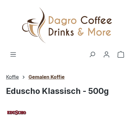
Ga naar de hoofdinhoud
Wink
Koffie
Gemalen Koffie
Eduscho Klassisch - 500g