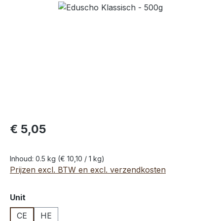
Afbeeldingengalerij overslaan
€ 5,05
Inhoud:
0.5 kg
(€ 10,10 / 1 kg)
Prijzen excl. BTW en excl. verzendkosten
Selecteer
Unit
CE
HE