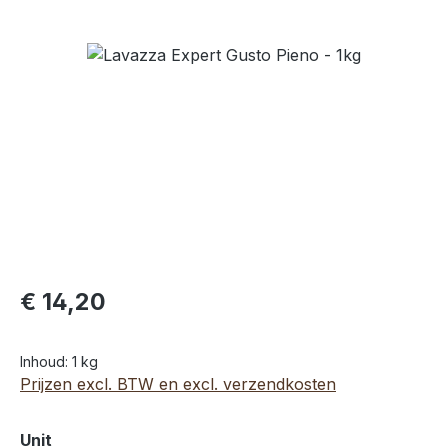
Afbeeldingengalerij overslaan
€ 14,20
Inhoud:
1 kg
Prijzen excl. BTW en excl. verzendkosten
Selecteer
Unit