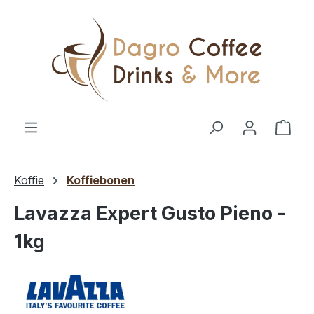
Ga naar de hoofdinhoud
Wink
Koffie
Koffiebonen
Lavazza Expert Gusto Pieno -
1kg