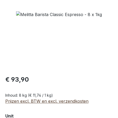
Afbeeldingengalerij overslaan
€ 93,90
Inhoud:
8 kg
(€ 11,74 / 1 kg)
Prijzen excl. BTW en excl. verzendkosten
Selecteer
Unit