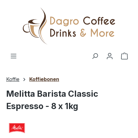
Ga naar de hoofdinhoud
Wink
Koffie
Koffiebonen
Melitta Barista Classic
Espresso - 8 x 1kg