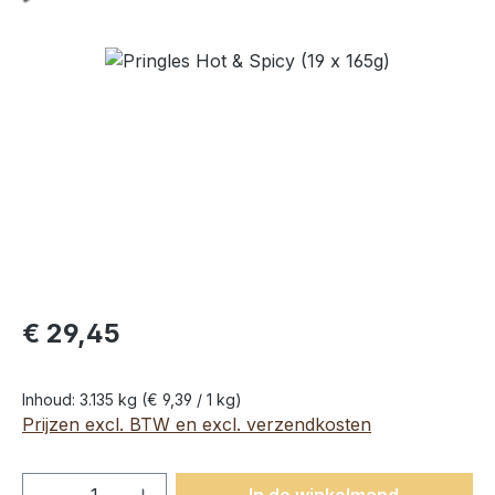
Afbeeldingengalerij overslaan
€ 29,45
Inhoud:
3.135 kg
(€ 9,39 / 1 kg)
Prijzen excl. BTW en excl. verzendkosten
Producthoeveelheid: Voer de gewenste h
In de winkelmand