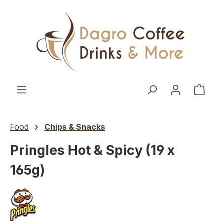
Ga naar de hoofdinhoud
Wink
Food
Chips & Snacks
Pringles Hot & Spicy (19 x
165g)