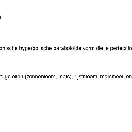
"
nische hyperbolische paraboloïde vorm die je perfect in 
ige oliën (zonnebloem, maïs), rijstbloem, maïsmeel, emu