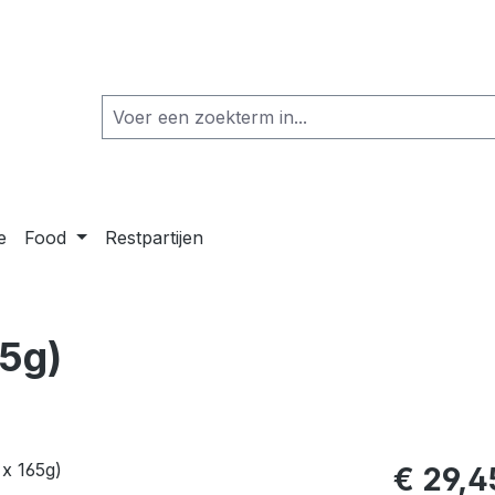
e
Food
Restpartijen
65g)
€ 29,4