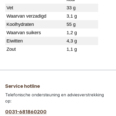
Vet
33 g
Waarvan verzadigd
3,1 g
Koolhydraten
55 g
Waarvan suikers
1,2 g
Eiwitten
4,3 g
Zout
1,1 g
Service hotline
Telefonische ondersteuning en adviesverstrekking
op:
0031-681860200