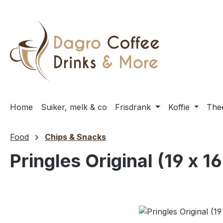
 naar de hoofdinhoud
Ga naar de zoekopdracht
Ga naar de hoofdnavigatie
Home
Suiker, melk & co
Frisdrank
Koffie
The
Food
Chips & Snacks
Pringles Original (19 x 1
Afbeeldingengalerij overslaan