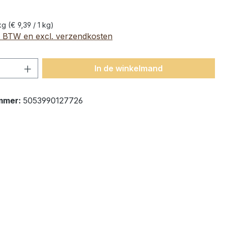
 kg
(€ 9,39 / 1 kg)
l. BTW en excl. verzendkosten
hoeveelheid: Voer de gewenste hoeveelh
In de winkelmand
mmer:
5053990127726