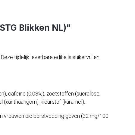
r STG Blikken NL)"
 tijdelijk leverbare editie is suikervrij en
n), cafeïne (0,03%), zoetstoffen (sucralose,
el (xanthaangom), kleurstof (karamel).
 en vrouwen die borstvoeding geven (32 mg/100