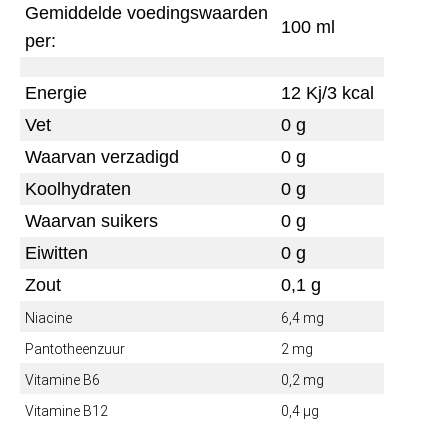
Gemiddelde voedingswaarden
100 ml
per:
Energie
12 Kj/3 kcal
Vet
0 g
Waarvan verzadigd
0 g
Koolhydraten
0 g
Waarvan suikers
0 g
Eiwitten
0 g
Zout
0,1 g
Niacine
6,4 mg
Pantotheenzuur
2 mg
Vitamine B6
0,2 mg
Vitamine B12
0,4 µg