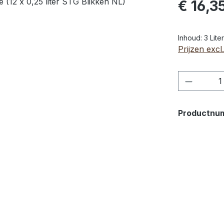
€ 16,3
Inhoud:
3 Lite
Prijzen exc
Product
Productnu