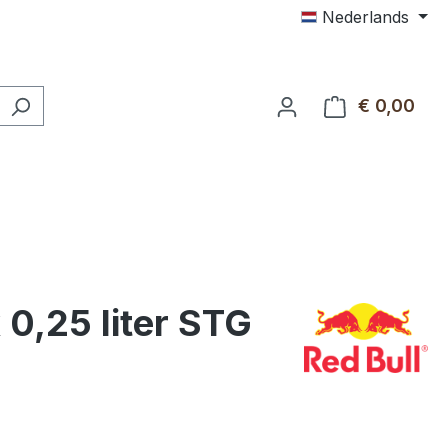
Nederlands
€ 0,00
Wink
 0,25 liter STG