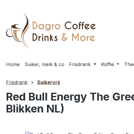
 naar de hoofdinhoud
Ga naar de zoekopdracht
Ga naar de hoofdnavigatie
Home
Suiker, melk & co
Frisdrank
Koffie
The
Frisdrank
Suikervrij
Red Bull Energy The Gree
Blikken NL)