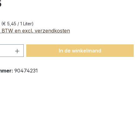
5
r
(€ 5,45 / 1 Liter)
l. BTW en excl. verzendkosten
hoeveelheid: Voer de gewenste hoeveelh
In de winkelmand
mmer:
90474231